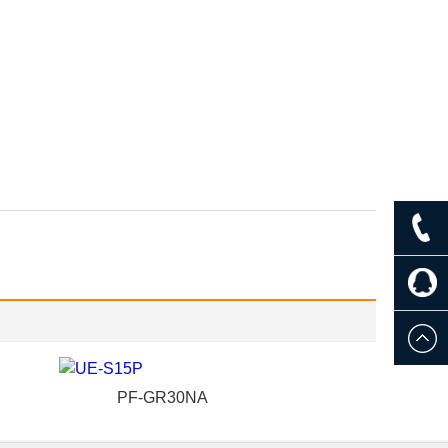
PF-GR30NA
UE-S30P