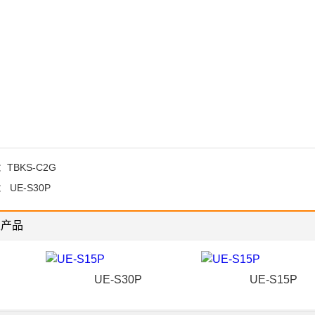
：
TBKS-C2G
：
UE-S30P
关产品
UE-S30P
UE-S15P