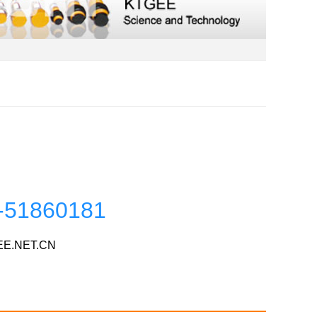
-51860181
E.NET.CN