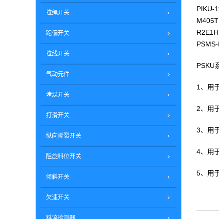
PIKU
拉绳开关
M405
R2E1H
跑偏开关
PSMS-
拉线开关
PSK
气动元件
1、用
堵煤开关
2、用
打滑开关
3、用
纵向撕裂开关
4、用
阻旋料位开关
5、用
倾斜开关
欠速开关
料流检测器