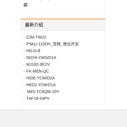
路
最新介绍
Z3N-TW22
PSKU-110DH_克特_限位开关
HD-D-B
INCHI-CMS/D1A
MJ182-8E2V
FK-MEN-QC
HIDE-YCM/D2A
HKDJ-YCM/D1A
SMS-YCAQM-20Y
TAF18-04PV