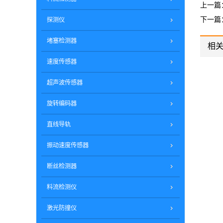
上一篇
下一篇
探测仪
堵塞检测器
相
速度传感器
超声波传感器
PSKU-110DH_克特_限位开关
DQX1-GL2/5
旋转编码器
直线导轨
振动速度传感器
断丝检测器
FJK-TL-LED-
料流检测仪
激光防撞仪