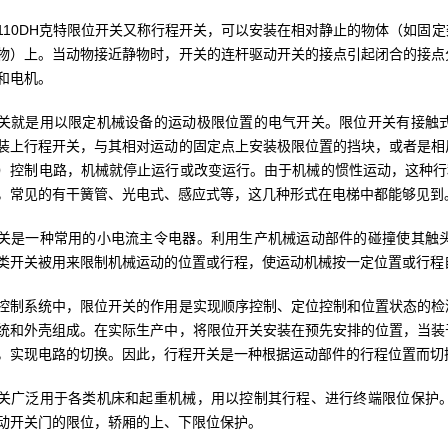
U-110DH克特限位开关又称行程开关，可以安装在相对静止的物体（如
物）上。当动物接近静物时，开关的连杆驱动开关的接点引起闭合的接点
和电机。
关就是用以限定机械设备的运动极限位置的电气开关。限位开关有接触
装上行程开关，与其相对运动的固定点上安装极限位置的挡块，或者是相
）控制电路，机械就停止运行或改变运行。由于机械的惯性运动，这种行
，常见的有干簧管、光电式、感应式等，这几种形式在电梯中都能够见到
关是一种常用的小电流主令电器。利用生产机械运动部件的碰撞使其触
类开关被用来限制机械运动的位置或行程，使运动机械按一定位置或行程
控制系统中，限位开关的作用是实现顺序控制、定位控制和位置状态的检
统和外壳组成。在实际生产中，将限位开关安装在预先安排的位置，当装
，实现电路的切换。因此，行程开关是一种根据运动部件的行程位置而切
关广泛用于各类机床和起重机械，用以控制其行程、进行终端限位保护
动开关门的限位，轿厢的上、下限位保护。