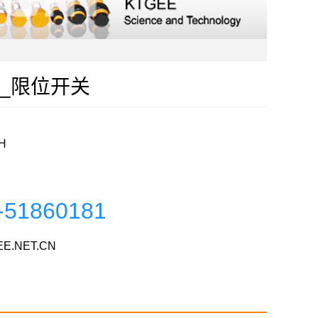
克特_限位开关
H
-51860181
E.NET.CN