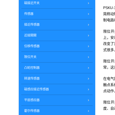
磁接近开关
PSK
简称动
传感器
制电路
接近传感器
限位开
近接開關
上，安
改变了
位移传感器
式很多
限位开关
限位开
常，这
凸轮控制器
在电气
转速传感器
触点系
磁感应接近传感器
点动作
平层感应器
限位开
度、自
霍尔传感器